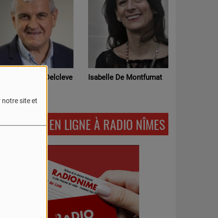
MISSION DU 23 JUILLET
ÉMISSION DU MERCREDI 22
JUILLET
erre-Luc Petit-Delcleve
Isabelle De Montfumat
Salem Mar
notre site et
ADHÉRER EN LIGNE À RADIO NÎMES