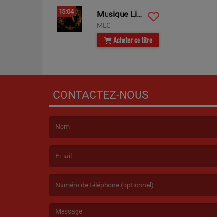
15:04
Musique Livres & Cinéma
MLC
Acheter ce titre
CONTACTEZ-NOUS
(Le nom est obligatoire. )
(L’email est obligatoire. )