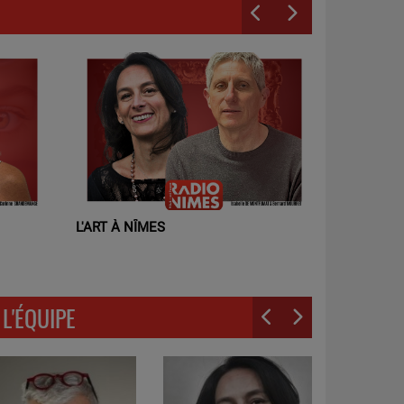
L'ART À NÎMES
SAMIR ET 
L'ÉQUIPE