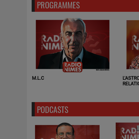
PROGRAMMES
M.L.C
L'ASTR
RELATI
PODCASTS