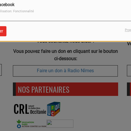
acebook
ilisation: Fonctionnalité
Pro
er
Vous souhaitez nous aider ?
V
Vous pouvez faire un don en cliquant sur le bouton
ci-dessous:
Faire un don à Radio Nîmes
NOS PARTENAIRES