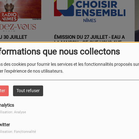
U 30 JUILLET
ÉMISSION DU 27 JUILLET - EAU A
É
LA MAISON : CE QUE VOUS AVEZ
(VRAIMENT) LE DROIT DE FAIRE,
Marcel Pont
Pi
formations que nous collectons
CANICULE : COMMENT
PROTEGER VOS ANIMAUX DE
s des cookies pour fournir les services et les fonctionnalités proposés sur 
COMPAGNIE
r l'expérience de nos utilisateurs.
FAIRE UN DON
ter
Tout refuser
nalytics
ilisation: Analyse
witter
ilisation: Fonctionnalité