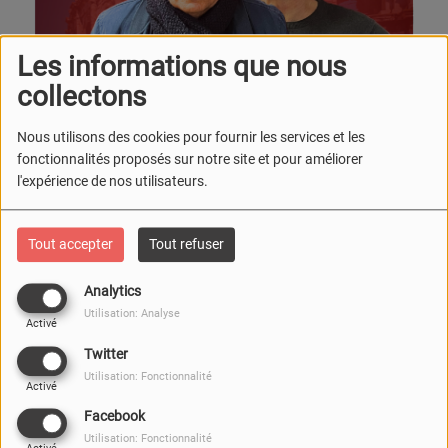
Les informations que nous
collectons
Nous utilisons des cookies pour fournir les services et les
fonctionnalités proposés sur notre site et pour améliorer
l'expérience de nos utilisateurs.
Tout accepter
Tout refuser
Analytics
Utilisation: Analyse
Activé
MERCREDI, DE 15:00 À 16:00
Twitter
Utilisation: Fonctionnalité
Activé
Envie de Nîmes, une émission mensuelle présentée par
Facebook
Bernard Mourret afin de découvrir le patrimoine sportif et
Utilisation: Fonctionnalité