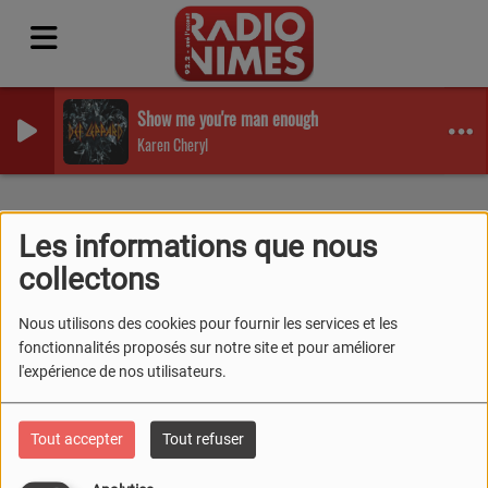
Show me you're man enough
Karen Cheryl
Equipes
Animateurs
Bernard Mourret
Les informations que nous
BERNARD MOURRET
collectons
Nous utilisons des cookies pour fournir les services et les
fonctionnalités proposés sur notre site et pour améliorer
l'expérience de nos utilisateurs.
Bernard MOURRET, animateur de
"Envie de Nîmes", "l'Art à Nîmes" et
Tout accepter
Tout refuser
"Cap à Nîmes"