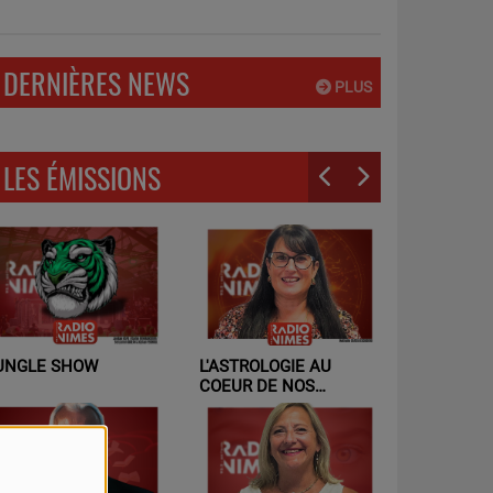
DERNIÈRES NEWS
PLUS
LES ÉMISSIONS
UNGLE SHOW
L'ASTROLOGIE AU
L'ART À N
COEUR DE NOS
RELATIONS - UN AUTRE
REGARD