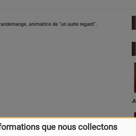
andemange, animatrice de "un autre regard".
J
formations que nous collectons