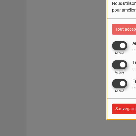
Nous utilison
pour améliore
Tout accep
A
Ut
Activé
T
Ut
Activé
F
Ut
Activé
Sauvegard