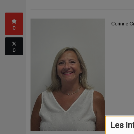
Corinne Gr
0
0
Les in