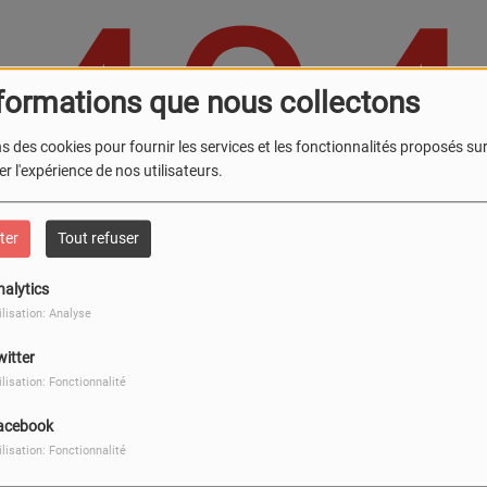
404
formations que nous collectons
s des cookies pour fournir les services et les fonctionnalités proposés sur 
r l'expérience de nos utilisateurs.
ter
Tout refuser
nalytics
ilisation: Analyse
witter
, vous avez rencontré une er
ilisation: Fonctionnalité
Il semble que la page que vous recherchez n’existe plus.
acebook
ilisation: Fonctionnalité