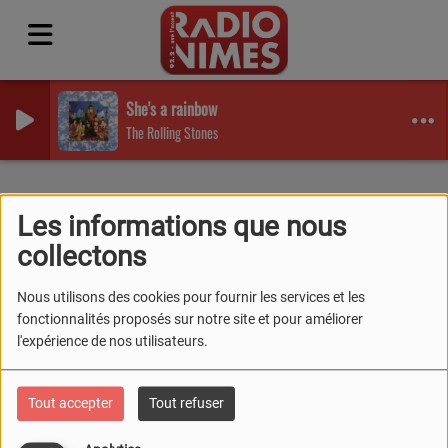
She's a rainbow
The Rolling Stones
Equipes
Animateurs
Marcel Pont
Les informations que nous
MARCEL PONT
collectons
Nous utilisons des cookies pour fournir les services et les
fonctionnalités proposés sur notre site et pour améliorer
l'expérience de nos utilisateurs.
.
Tout accepter
Tout refuser