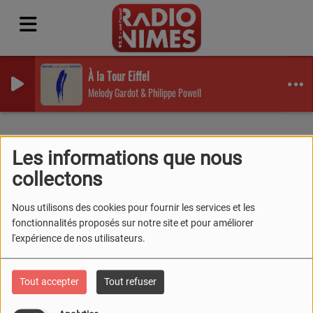
À la Tour Eiffel
Melody Gardot & Philippe Powell
Podcasts
RSS
Les informations que nous
PODCASTS
collectons
Nous utilisons des cookies pour fournir les services et les
fonctionnalités proposés sur notre site et pour améliorer
l'expérience de nos utilisateurs.
LIS ERMAS
Tout accepter
Tout refuser