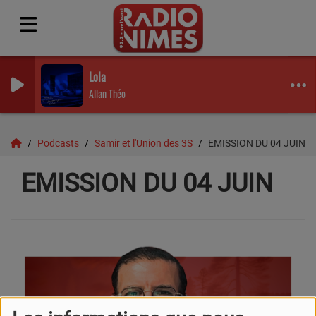
Lola
Allan Théo
Podcasts
Samir et l'Union des 3S
EMISSION DU 04 JUIN
EMISSION DU 04 JUIN