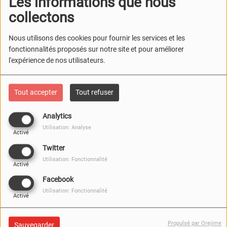
Les informations que nous
collectons
Nous utilisons des cookies pour fournir les services et les
fonctionnalités proposés sur notre site et pour améliorer
l'expérience de nos utilisateurs.
Tout accepter
Tout refuser
Analytics
Utilisation: Analyse
Activé
Twitter
Utilisation: Fonctionnalité
Activé
04 JUIN 2026
Facebook
Écouter le podcast
Télécharger le podcast
Utilisation: Fonctionnalité
Activé
Samir et l'Union des 3S est une émission de médiumnité
Propulsé par Orejime
Sauvegarder
chamanique en direct avec la participation des auditeurs.