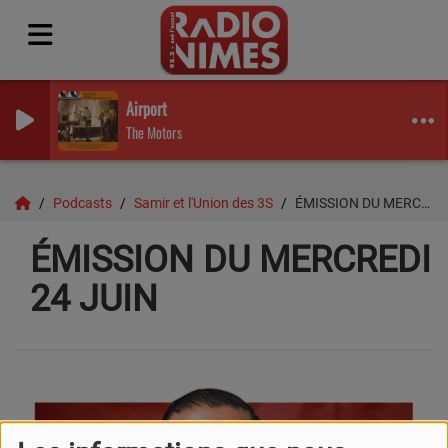
Airport
The Motors
Podcasts
Samir et l'Union des 3S
ÉMISSION DU MERCREDI 24 JUIN
ÉMISSION DU MERCREDI
24 JUIN