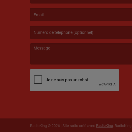
(Le nom est obligatoire. )
(L’email est obligatoire. )
(Le message est obligatoire. )
RadioKing © 2026 | Site radio créé avec
RadioKing
. RadioKin