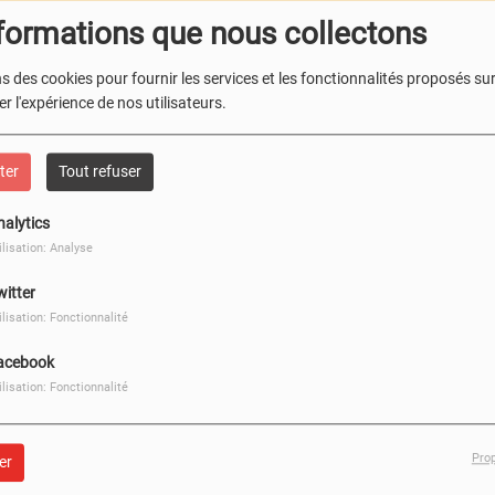
formations que nous collectons
s des cookies pour fournir les services et les fonctionnalités proposés sur 
M
r l'expérience de nos utilisateurs.
ter
Tout refuser
nalytics
ilisation: Analyse
witter
ilisation: Fonctionnalité
acebook
ilisation: Fonctionnalité
Pro
er