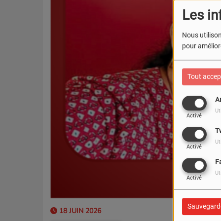
Les in
Nous utilison
pour améliore
Tout accep
A
Ut
Activé
T
Ut
Activé
F
Ut
Activé
Sauvegard
18 JUIN 2026