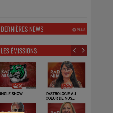
DERNIÈRES NEWS
PLUS
LES ÉMISSIONS
UNGLE SHOW
L'ASTROLOGIE AU
L'ART À N
COEUR DE NOS
RELATIONS - UN AUTRE
REGARD